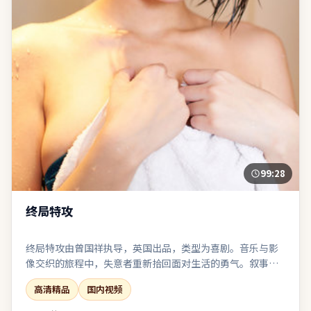
99:28
终局特攻
终局特攻由曾国祥执导，英国出品，类型为喜剧。音乐与影
像交织的旅程中，失意者重新拾回面对生活的勇气。叙事在
回忆与现实之间切换，人物动机随着线索推进层层剥茧。值
高清精品
国内视频
得在大银幕或高质量终端上观看，声画细节信息丰富。