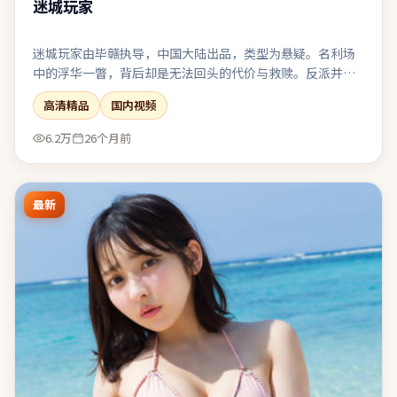
迷城玩家
迷城玩家由毕赣执导，中国大陆出品，类型为悬疑。名利场
中的浮华一瞥，背后却是无法回头的代价与救赎。反派并非
脸谱化恶魔，其选择背后有可被理解却不可被原谅的逻辑。
高清精品
国内视频
对同类题材感到疲劳的观众，仍可能因其视角差异而获得新
鲜感。
6.2万
26个月前
最新