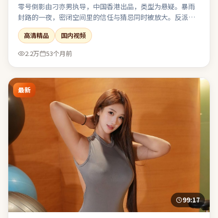
零号倒影由刁亦男执导，中国香港出品，类型为悬疑。暴雨
封路的一夜，密闭空间里的信任与猜忌同时被放大。反派并
非脸谱化恶魔，其选择背后有可被理解却不可被原谅的逻
高清精品
国内视频
辑。节奏前松后紧，耐心跟随可获得较强的情绪回报。
2.2万
53个月前
最新
99:17