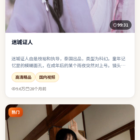
99:31
迷城证人
迷城证人由是枝裕和执导，泰国出品，类型为科幻。童年记
忆里的模糊面孔，在成年后的某个雨夜突然对上号。镜头长
期贴近角色面部与肢体，以细腻表演撑起情绪张力。影像风
高清精品
国内视频
格统一，色调与构图共同服务于主题表达。
9.6万
28个月前
热门