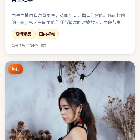
白昼之城由乌尔善执导，英国出品，类型为冒险。暴雨封路
的一夜，密闭空间里的信任与猜忌同时被放大。中段节奏放
缓，为终局的多线收束积蓄足够的情感势能。结尾收束有
高清精品
国内视频
力，余味可在离场后继续发酵一段时间。
9.3万
34个月前
热门