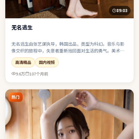
89:03
无名逃生
无名逃生由张艺谋执导，韩国出品，类型为科幻。音乐与影
像交织的旅程中，失意者重新拾回面对生活的勇气。美术与
服化还原时代质感，让观众在细节里建立信任。表演、摄
高清精品
国内视频
影、剪辑三者咬合紧密，是近期同类型中较扎实的一部。
9.6万
107个月前
热门