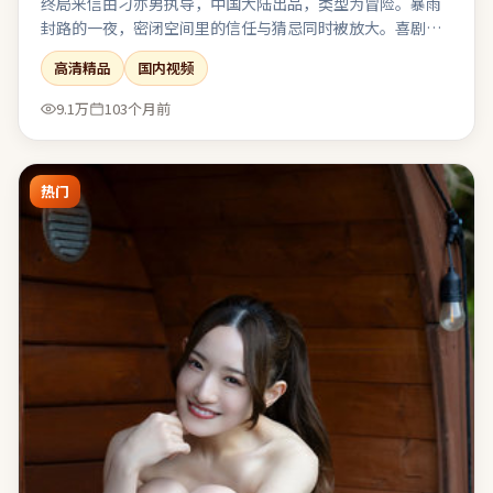
终局来信由刁亦男执导，中国大陆出品，类型为冒险。暴雨
封路的一夜，密闭空间里的信任与猜忌同时被放大。喜剧桥
段嵌入悲剧底色，笑过之后仍有回甘与唏嘘。值得在大银幕
高清精品
国内视频
或高质量终端上观看，声画细节信息丰富。
9.1万
103个月前
热门