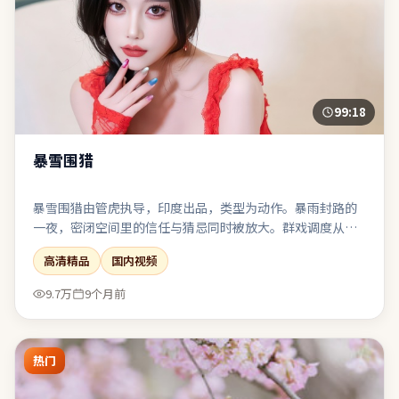
99:18
暴雪围猎
暴雪围猎由管虎执导，印度出品，类型为动作。暴雨封路的
一夜，密闭空间里的信任与猜忌同时被放大。群戏调度从
容，配角并非工具人，各自带着可辨识的欲望与软肋。整体
高清精品
国内视频
完成度高，适合喜欢强情节与人物弧光的观众。
9.7万
9个月前
热门