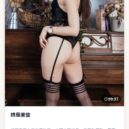
99:37
终局来信